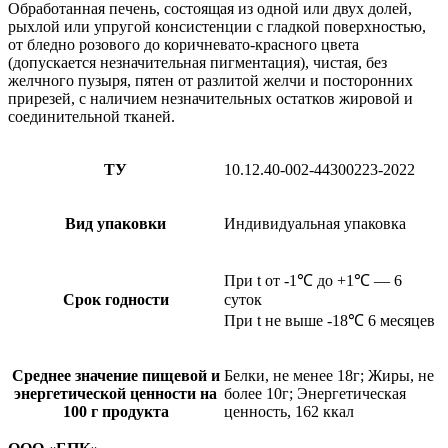
Обработанная печень, состоящая из одной или двух долей,
рыхлой или упругой консистенции с гладкой поверхностью,
от бледно розового до коричневато-красного цвета
(допускается незначительная пигментация), чистая, без
желчного пузыря, пятен от разлитой желчи и посторонних
прирезей, с наличием незначительных остатков жировой и
соединительной тканей.
ТУ
10.12.40-002-44300223-2022
Вид упаковки
Индивидуальная упаковка
При t от -1℃ до +1℃ — 6
Срок годности
суток
При t не выше -18℃ 6 месяцев
Среднее значение пищевой и
Белки, не менее 18г; Жиры, не
энергетической ценности на
более 10г; Энергетическая
100 г продукта
ценность, 162 ккал